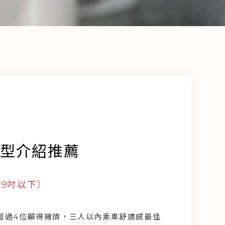
車型介紹推薦
29吋以下〕
超過4位顯得擁擠，三人以內乘車舒適感最佳